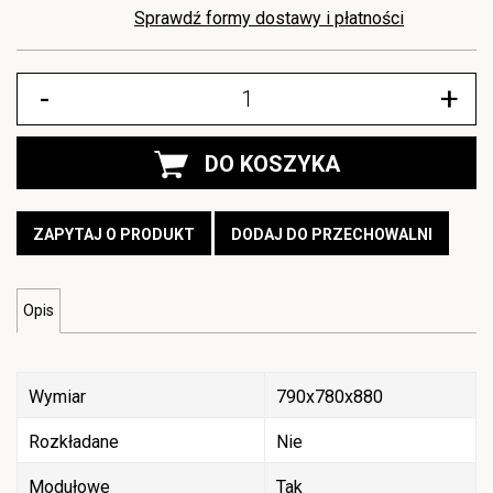
Sprawdź formy dostawy i płatności
-
+
DO KOSZYKA
ZAPYTAJ O PRODUKT
DODAJ DO PRZECHOWALNI
Opis
Wymiar
790x780x880
Rozkładane
Nie
Modułowe
Tak