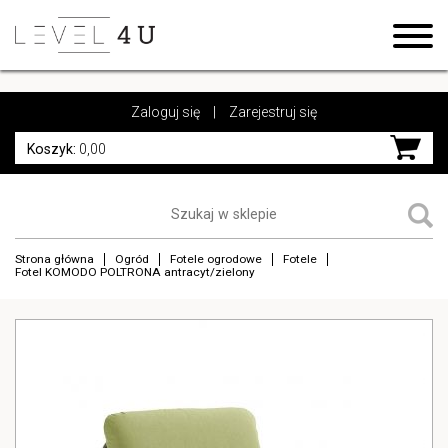
https://www.high-endrolex.com/17
https://www.high-endrolex.com/17
Zaloguj się
|
Zarejestruj się
Koszyk:
0,00
Strona główna
Ogród
Fotele ogrodowe
Fotele
Fotel KOMODO POLTRONA antracyt/zielony