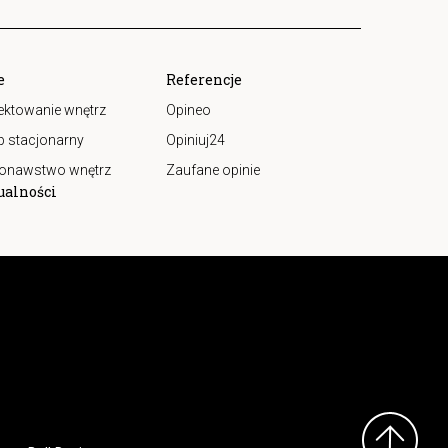
e
Referencje
ektowanie wnętrz
Opineo
p stacjonarny
Opiniuj24
onawstwo wnętrz
Zaufane opinie
ualności