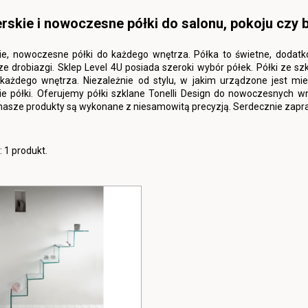
rskie i nowoczesne półki do salonu, pokoju czy b
ie, nowoczesne półki do każdego wnętrza. Półka to świetne, dodatko
ze drobiazgi. Sklep Level 4U posiada szeroki wybór półek. Półki ze szk
każdego wnętrza. Niezależnie od stylu, w jakim urządzone jest m
e półki. Oferujemy półki szklane Tonelli Design do nowoczesnych wn
nasze produkty są wykonane z niesamowitą precyzją. Serdecznie zapras
 1 produkt.