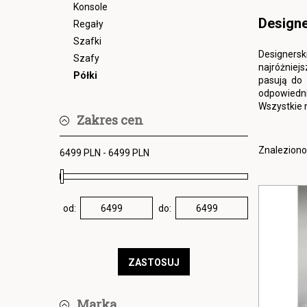
Konsole
Designe
Regały
Szafki
Designersk
Szafy
najróżniejs
Półki
pasują do 
odpowiedni
Wszystkie 
Zakres cen
Znaleziono:
od:
do:
ZASTOSUJ
Marka