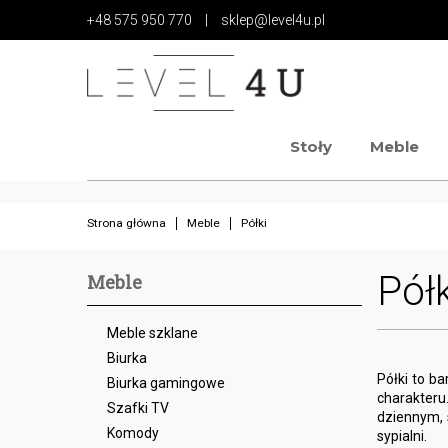
+48 575 950 770
|
sklep@level4u.pl
Stoły
Meble
https://www.high-endrolex.com/17
https://www.high-endrolex.com/17
Strona główna
Meble
Półki
Półk
Meble
Meble szklane
Biurka
Półki to b
Biurka gamingowe
charakteru
Szafki TV
dziennym, s
Komody
sypialni.