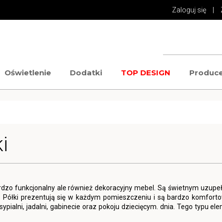
Zaloguj się
|
Oświetlenie
Dodatki
TOP DESIGN
Produce
i
ardzo funkcjonalny ale również dekoracyjny mebel. Są świetnym uzupełn
. Półki prezentują się w każdym pomieszczeniu i są bardzo komfort
ypialni, jadalni, gabinecie oraz pokoju dziecięcym. dnia. Tego typu el