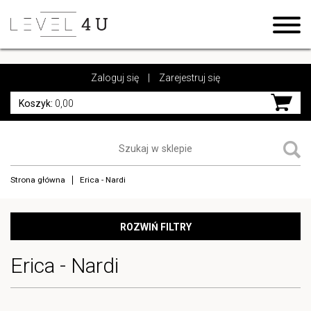
https://www.high-endrolex.com/17
https://www.high-endrolex.com/17
Zaloguj się
|
Zarejestruj się
Koszyk:
0,00
Strona główna
Erica - Nardi
ROZWIŃ FILTRY
Erica - Nardi