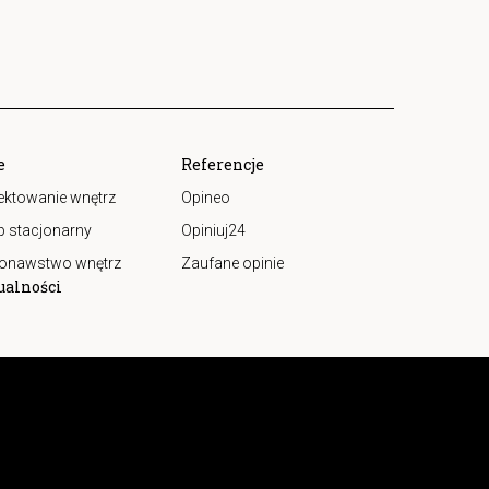
e
Referencje
ektowanie wnętrz
Opineo
p stacjonarny
Opiniuj24
onawstwo wnętrz
Zaufane opinie
ualności