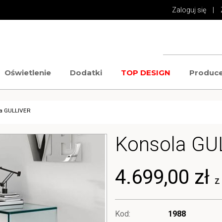
Zaloguj się
|
Oświetlenie
Dodatki
TOP DESIGN
Produce
a GULLIVER
Konsola GU
4.699,00 zł
z
Kod:
1988