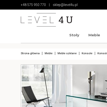
+48 575 950 770
|
sklep@level4u.pl
Stoły
Meble
https://www.high-endrolex.com/17
https://www.high-endrolex.com/17
Strona główna
Meble
Meble szklane
Konsole
Konsol