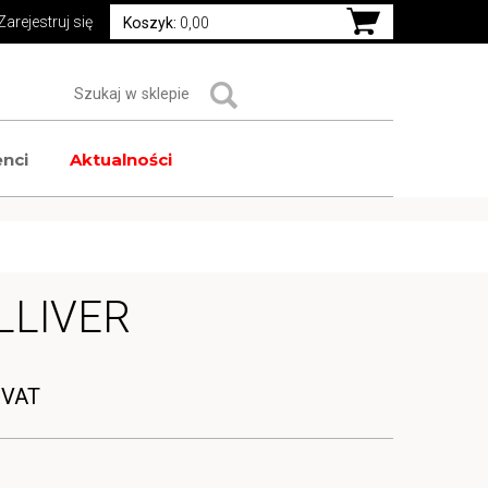
Zarejestruj się
Koszyk:
0,00
nci
Aktualności
LLIVER
 VAT