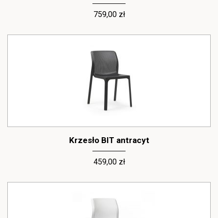
Nr 1 - określić styl, w jakim wykonane będą krzesła. Zastanów się,
759,00 zł
gdzie chcesz je postawić. Designerskie formy idealnie wpasują się
do nowocześnie zaaranżowanych tarasów czy balkonów. Z kolei
proste i klasyczne wzory lepiej sprawdzą się na działkach i w
niewielkich ogródkach.
Nr 2 – wybrać materiał krzeseł ogrodowych. Rodzaj tworzywa i
jego wygląd zależy od Twoich upodobań. Krzesła ażurowe,
plastikowe, siateczkowe, materiałowe bądź rattanowe – oferta
naszego sklepu jest szeroka, dlatego masz, w czym wybierać!
Nr 3 – rozmiar - wybierając krzesła zwróć uwagę na wielkość
swojej przydomowej przestrzeni. Zbyt duże krzesła zwyczajnie
mogą się nie zmieścić (np.: na balkonie lub tarasie).
Krzesła do ogrodu, które dopasujesz do
Krzesło BIT antracyt
swoich oczekiwań. Sprawdź bogaty
asortyment sklepu LEVEL4U.
459,00 zł
Krzesła ogrodowe dostępne w ofercie naszego sklepu
internetowego mogą stanowić wspaniałe wyposażenie
przydomowej przestrzeni. U nas znajdziesz krzesła stworzone
dla właścicieli domów i mieszkań z balkonem lub tarasem, czyli
osób, które chcą zapewnić sobie wygodę i użyteczność podczas