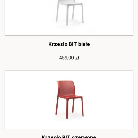
chwil spędzanych na świeżym powietrzu – w ogrodzie.
Ogrodowe krzesła, które stanowią
połączenie piękna, jakości i komfortu.
Sprawdź, jak zamówić.
Krzesło BIT białe
Sprawdź cały bogaty asortyment krzeseł ogrodowych dostępnych
w naszym internetowym sklepie - LEVEL4U. Jeśli wybierzesz
459,00 zł
konkretny produkt - wejdź na jego stronę i dodaj go do koszyka -
wskazując ilość zamawianych krzeseł (jeżeli zamawiasz więcej
niż jedno). W dalszym kroku wrzuć go do koszyka, określ sposób
dostawy oraz płatność, uzupełnij dane, przejdź do podsumowania
i potwierdź zamówienie. Następnie sfinalizuj transakcję i czekaj na
dostawę.
Dokładne dane dotyczące parametrów, jak i dostępności krzeseł
ogrodowych znajdziesz w karcie produktu.
Krzesło BIT czerwone