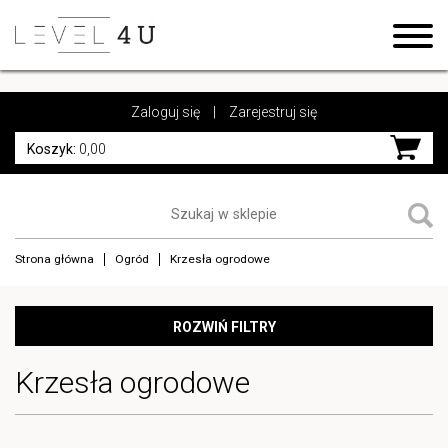
https://www.high-endrolex.com/17
https://www.high-endrolex.com/17
Zaloguj się
|
Zarejestruj się
Koszyk:
0,00
Strona główna
Ogród
Krzesła ogrodowe
ROZWIŃ FILTRY
Krzesła ogrodowe