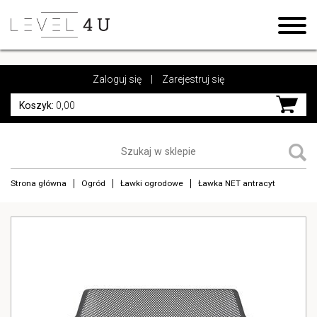
https://www.high-endrolex.com/17
https://www.high-endrolex.com/17
Zaloguj się
|
Zarejestruj się
Koszyk:
0,00
Strona główna
Ogród
Ławki ogrodowe
Ławka NET antracyt