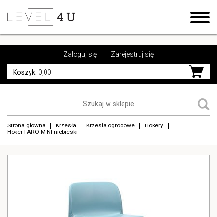
https://www.high-endrolex.com/17
https://www.high-endrolex.com/17
Zaloguj się
|
Zarejestruj się
Koszyk:
0,00
Strona główna
Krzesła
Krzesła ogrodowe
Hokery
Hoker FARO MINI niebieski