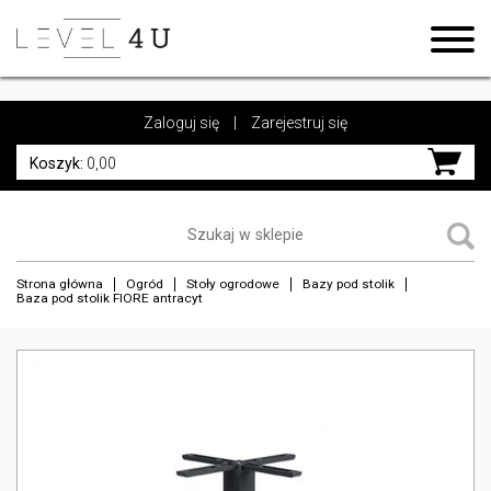
https://www.high-endrolex.com/17
https://www.high-endrolex.com/17
Zaloguj się
|
Zarejestruj się
Koszyk:
0,00
Strona główna
Ogród
Stoły ogrodowe
Bazy pod stolik
Baza pod stolik FIORE antracyt