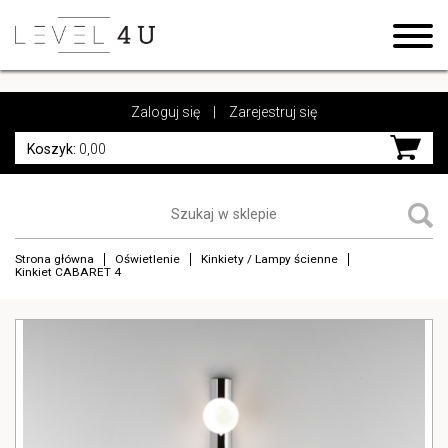
https://www.high-endrolex.com/17
https://www.high-endrolex.com/17
Zaloguj się
|
Zarejestruj się
Koszyk:
0,00
Strona główna
Oświetlenie
Kinkiety / Lampy ścienne
Kinkiet CABARET 4