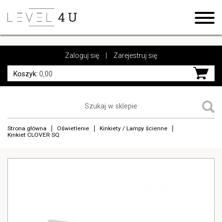
https://www.high-endrolex.com/17
https://www.high-endrolex.com/17
Zaloguj się
|
Zarejestruj się
Koszyk:
0,00
Strona główna
Oświetlenie
Kinkiety / Lampy ścienne
Kinkiet CLOVER SQ