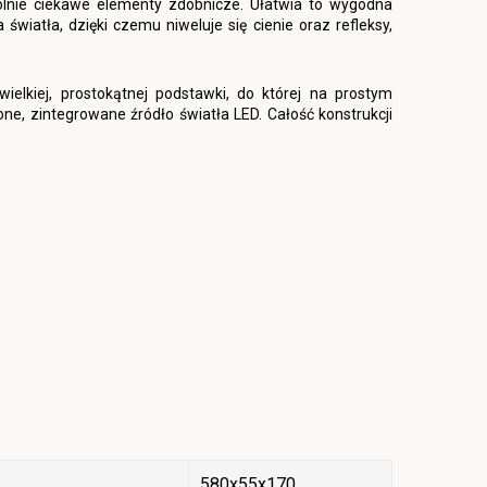
gólnie ciekawe elementy zdobnicze. Ułatwia to wygodna
światła, dzięki czemu niweluje się cienie oraz refleksy,
wielkiej, prostokątnej podstawki, do której na prostym
e, zintegrowane źródło światła LED. Całość konstrukcji
580x55x170