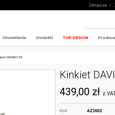
Zaloguj się
|
Oświetlenie
Dodatki
TOP DESIGN
Produce
nkiet DAVINCI 58
Kinkiet DAV
439,00 zł
z VA
Kod:
AZ2652