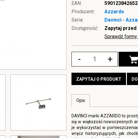
EAN:
590123842652
Producent:
Azzardo
Seria:
Davinci - Azz
Dostępność:
Zapytaj przed
Sprawdź formy 
-
+
ZAPYTAJ O PRODUKT
DO
Opis
DAVINCI marki AZZARDO to prosty
się w większość nowoczesnych ar
je wykorzystać w pomieszczeniac
wręcz historyzujących, jak choćb