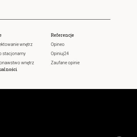
e
Referencje
ektowanie wnętrz
Opineo
p stacjonarny
Opiniuj24
onawstwo wnętrz
Zaufane opinie
ualności