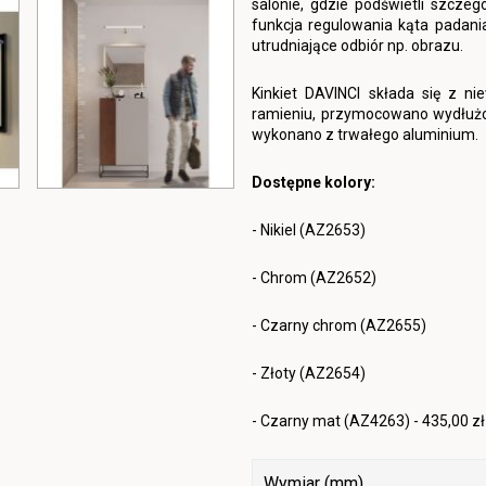
salonie, gdzie podświetli szcze
funkcja regulowania kąta padania 
utrudniające odbiór np. obrazu.
Kinkiet DAVINCI składa się z nie
ramieniu, przymocowano wydłużon
wykonano z trwałego aluminium.
Dostępne kolory:
- Nikiel (AZ2653)
- Chrom (AZ2652)
- Czarny chrom (AZ2655)
- Złoty (AZ2654)
- Czarny mat (AZ4263) - 435,00 zł
Wymiar (mm)