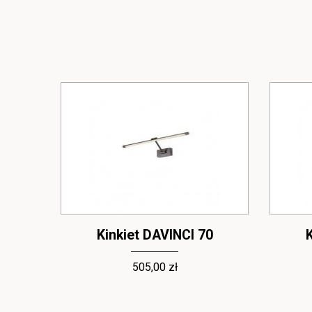
0
Kinkiet DAVINCI 70
K
505,00 zł