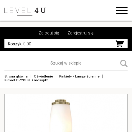
https://www.high-endrolex.com/17
https://www.high-endrolex.com/17
Zaloguj się
|
Zarejestruj się
Koszyk:
0,00
Strona główna
Oświetlenie
Kinkiety / Lampy ścienne
Kinkiet DRYDEN D mosiądz