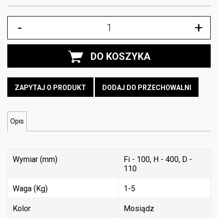
-
+
DO KOSZYKA
ZAPYTAJ O PRODUKT
DODAJ DO PRZECHOWALNI
Opis
Wymiar (mm)
Fi - 100, H - 400, D -
110
Waga (Kg)
1-5
Kolor
Mosiądz