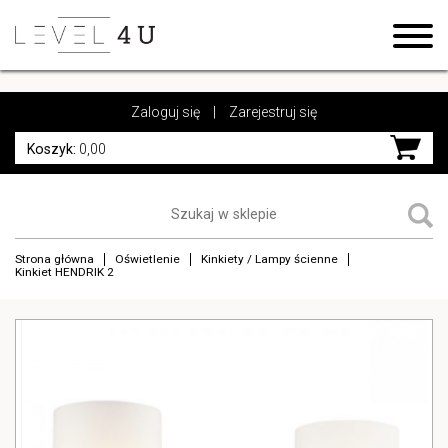
https://www.high-endrolex.com/17
https://www.high-endrolex.com/17
Zaloguj się
|
Zarejestruj się
Koszyk:
0,00
Strona główna
Oświetlenie
Kinkiety / Lampy ścienne
Kinkiet HENDRIK 2