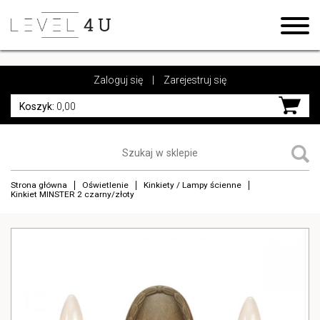
https://www.high-endrolex.com/17
https://www.high-endrolex.com/17
Zaloguj się
|
Zarejestruj się
Koszyk:
0,00
Strona główna
Oświetlenie
Kinkiety / Lampy ścienne
Kinkiet MINSTER 2 czarny/złoty