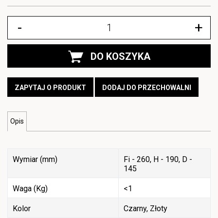
-
+
DO KOSZYKA
ZAPYTAJ O PRODUKT
DODAJ DO PRZECHOWALNI
Opis
Wymiar (mm)
Fi - 260, H - 190, D -
145
Waga (Kg)
<1
Kolor
Czarny, Złoty