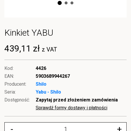
Kinkiet YABU
439,11 zł
z VAT
Kod:
4426
EAN:
5903689944267
Producent:
Shilo
Seria:
Yabu - Shilo
Dostępność:
Zapytaj przed złożeniem zamówienia
Sprawdź formy dostawy i płatności
-
+