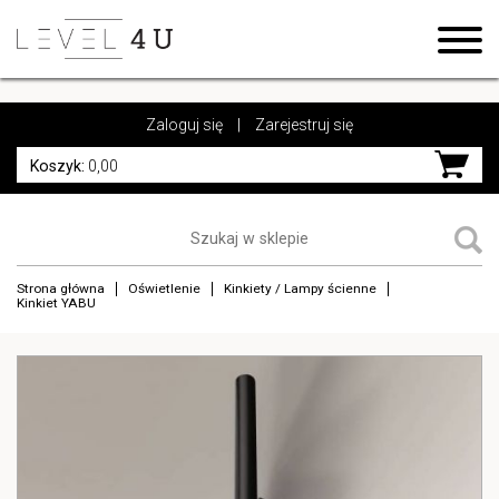
https://www.high-endrolex.com/17
https://www.high-endrolex.com/17
Zaloguj się
|
Zarejestruj się
Koszyk:
0,00
Strona główna
Oświetlenie
Kinkiety / Lampy ścienne
Kinkiet YABU