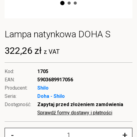
Lampa natynkowa DOHA S
322,26 zł
z VAT
Kod:
1705
EAN:
5903689917056
Producent:
Shilo
Seria:
Doha - Shilo
Dostępność:
Zapytaj przed złożeniem zamówienia
Sprawdź formy dostawy i płatności
-
+