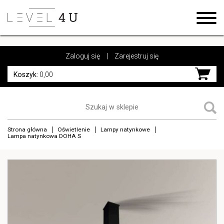
https://www.high-endrolex.com/17
https://www.high-endrolex.com/17
Zaloguj się
|
Zarejestruj się
Koszyk:
0,00
Strona główna
Oświetlenie
Lampy natynkowe
Lampa natynkowa DOHA S