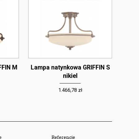
FFIN M
Lampa natynkowa GRIFFIN S
Lamp
nikiel
1.466,78 zł
e
Referencje