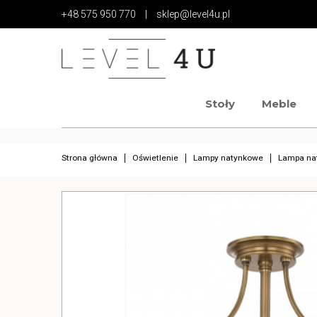
+48 575 950 770
|
sklep@level4u.pl
Stoły
Meble
https://www.high-endrolex.com/17
https://www.high-endrolex.com/17
Strona główna
Oświetlenie
Lampy natynkowe
Lampa na