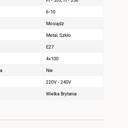
Fi - 533, H - 356
6-10
Mosiądz
Metal, Szkło
E27
4x100
ła
Nie
220V - 240V
Wielka Brytania