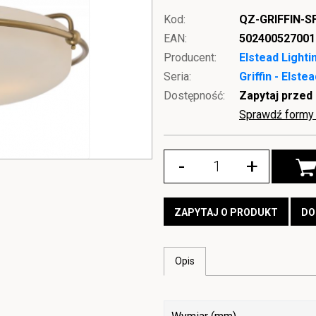
Kod:
QZ-GRIFFIN-
EAN:
502400527001
Producent:
Elstead Lighti
Seria:
Griffin - Elste
Dostępność:
Zapytaj przed
Sprawdź formy 
-
+
ZAPYTAJ O PRODUKT
DO
Opis