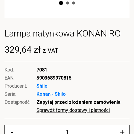
Lampa natynkowa KONAN RO
329,64 zł
z VAT
Kod:
7081
EAN:
5903689970815
Producent:
Shilo
Seria:
Konan - Shilo
Dostępność:
Zapytaj przed złożeniem zamówienia
Sprawdź formy dostawy i płatności
-
+