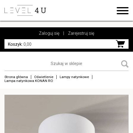
https://www.high-endrolex.com/17
https://www.high-endrolex.com/17
Zaloguj się
|
Zarejestruj się
Koszyk:
0,00
Strona główna
Oświetlenie
Lampy natynkowe
Lampa natynkowa KONAN RO