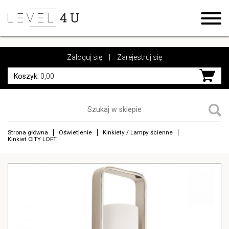
https://www.high-endrolex.com/17
https://www.high-endrolex.com/17
Zaloguj się
|
Zarejestruj się
Koszyk:
0,00
Strona główna
Oświetlenie
Kinkiety / Lampy ścienne
Kinkiet CITY LOFT