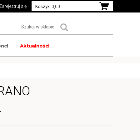
Zarejestruj się
Koszyk:
0,00
nci
Aktualności
PRANO
T