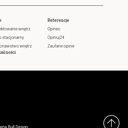
e
Referencje
ektowanie wnętrz
Opineo
p stacjonarny
Opiniuj24
onawstwo wnętrz
Zaufane opinie
ualności
wna Bull Design