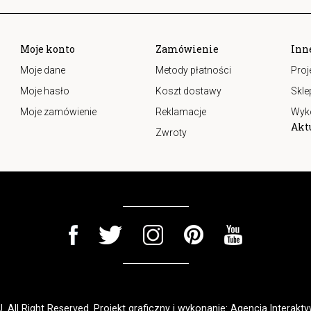
Moje konto
Zamówienie
Inn
Moje dane
Metody płatności
Proj
Moje hasło
Koszt dostawy
Skle
Moje zamówienie
Reklamacje
Wyk
Akt
Zwroty
 All Right Reserved. Projekt graficzny i wykonanie:
Agencja Interakty