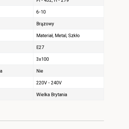
Fi - 432, H - 279
6-10
Brązowy
Materiał, Metal, Szkło
E27
3x100
ła
Nie
220V - 240V
Wielka Brytania