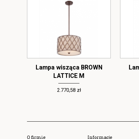
OWN
Lampa wisząca BROWN
La
LATTICE M
2.770,58 zł
O firmie
Informacje