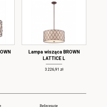
ROWN
Lampa wisząca BROWN
La
LATTICE L
3.226,91 zł
e
Referencje