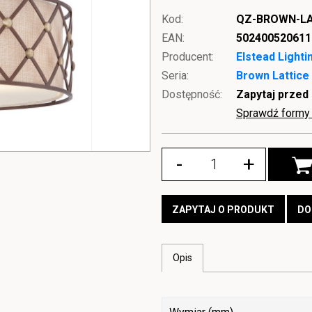
Kod:
QZ-BROWN-LA
EAN:
502400520611
Producent:
Elstead Lighti
Seria:
Brown Lattice 
Dostępność:
Zapytaj przed
Sprawdź formy 
-
+
ZAPYTAJ O PRODUKT
DO
Opis