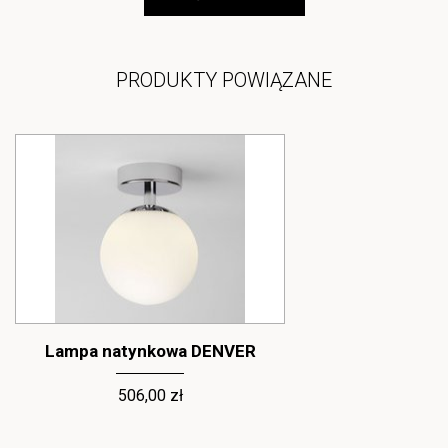
PRODUKTY POWIĄZANE
Lampa natynkowa DENVER
Lampa naty
506,00 zł
506,