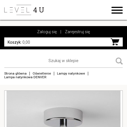
https://www.high-endrolex.com/17
https://www.high-endrolex.com/17
Zaloguj się
|
Zarejestruj się
Koszyk:
0,00
Strona główna
Oświetlenie
Lampy natynkowe
Lampa natynkowa DENVER