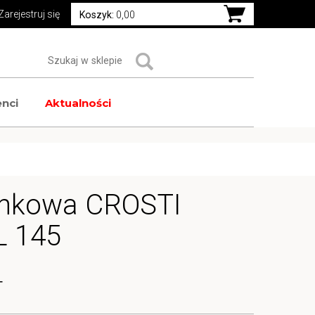
Zarejestruj się
Koszyk:
0,00
nci
Aktualności
nkowa CROSTI
L 145
T