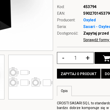
Kod:
453794
EAN:
590270145379
Producent:
Oxyled
Seria:
Sasari - Oxyle
Dostępność:
Zapytaj przed
Sprawdź formy 
-
+
ZAPYTAJ O PRODUKT
DO
Opis
CROSTI SASARI SQ L to standardow
bardzo dobrze komponuje się w