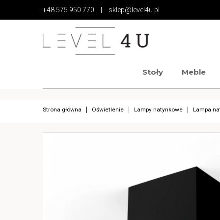
+48 575 950 770
|
sklep@level4u.pl
Stoły
Meble
https://www.high-endrolex.com/17
https://www.high-endrolex.com/17
Strona główna
Oświetlenie
Lampy natynkowe
Lampa na