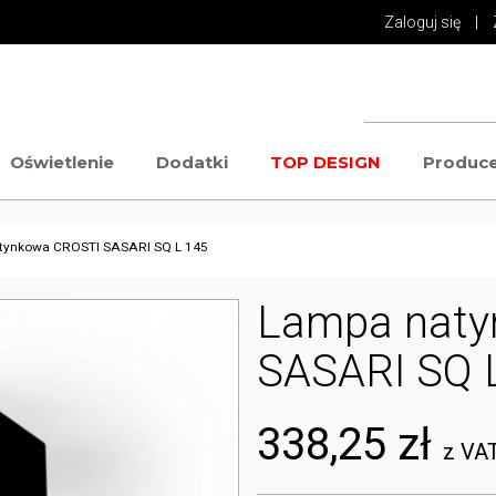
Zaloguj się
|
Oświetlenie
Dodatki
TOP DESIGN
Produce
tynkowa CROSTI SASARI SQ L 145
Lampa naty
SASARI SQ 
338,25 zł
z VA