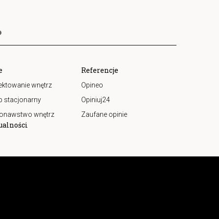
e
Referencje
ektowanie wnętrz
Opineo
p stacjonarny
Opiniuj24
onawstwo wnętrz
Zaufane opinie
ualności