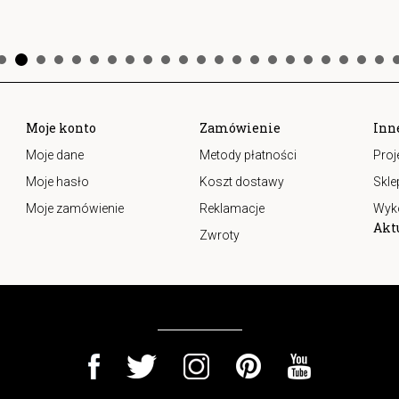
Moje konto
Zamówienie
Inn
Moje dane
Metody płatności
Proj
Moje hasło
Koszt dostawy
Skle
Moje zamówienie
Reklamacje
Wyk
Akt
Zwroty