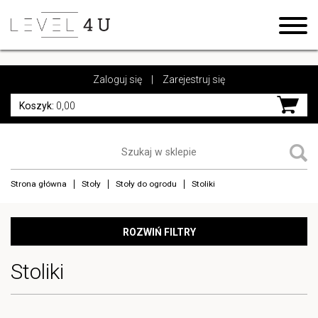
https://www.high-endrolex.com/17
https://www.high-endrolex.com/17
Zaloguj się
|
Zarejestruj się
Koszyk:
0,00
Strona główna
Stoły
Stoły do ogrodu
Stoliki
ROZWIŃ FILTRY
Stoliki