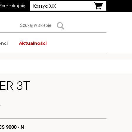
Zarejestruj się
Koszyk:
0,00
nci
Aktualności
ER 3T
T
CS 9000 - N