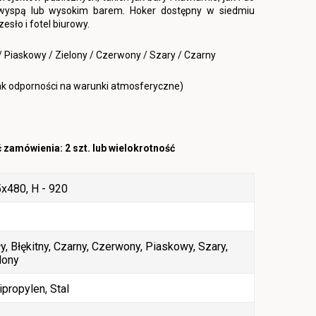
wyspą lub wysokim barem. Hoker dostępny w siedmiu
esło i fotel biurowy.
y / Piaskowy / Zielony / Czerwony / Szary / Czarny
k odporności na warunki atmosferyczne)
 zamówienia: 2 szt. lub wielokrotność
x480, H - 920
ły, Błękitny, Czarny, Czerwony, Piaskowy, Szary,
lony
ipropylen, Stal