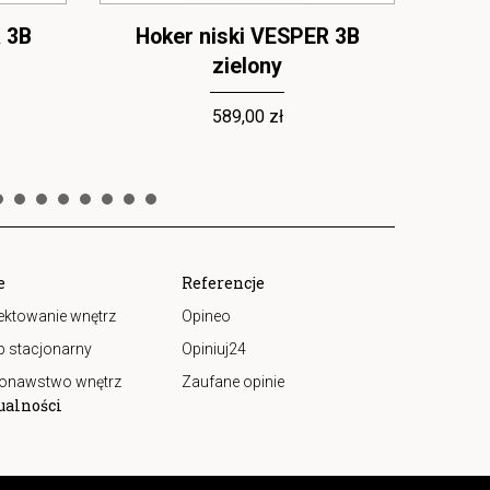
 3B
Hoker niski VESPER 3B
Ho
zielony
589,00 zł
e
Referencje
ektowanie wnętrz
Opineo
p stacjonarny
Opiniuj24
onawstwo wnętrz
Zaufane opinie
ualności