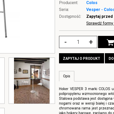
Producent:
Colos
Seria:
Vesper - Colo
Dostępność:
Zapytaj przed
Sprawdź formy 
-
+
ZAPYTAJ O PRODUKT
DO
Opis
Hoker VESPER 3 marki COLOS uz
polipropylenu wzmocnionego włók
Stalowa podstawa jest dostępna 
nogami oraz w wersji białej i cz
chromowana rama jest przeznaczo
jako hokery barowe, zarówno do pro