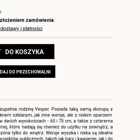
s
 złożeniem zamówienia
dostawy i płatności
DO KOSZYKA
DAJ DO PRZECHOWALNI
upełnia rodzinę Vesper. Posiada taką samą skorupę z
nem szklanym, jak inne wersje, ale z niskim oparciem.
w dwóch wysokościach - 65 i 75 cm, a także z czterema
arnej, które nadają się również do użytku na zewnątrz, a
na tylko do wnętrz. Wersje wysoka i niska są idealne
jektów publicznych, takich jak bary i kawiarnie, jak i do