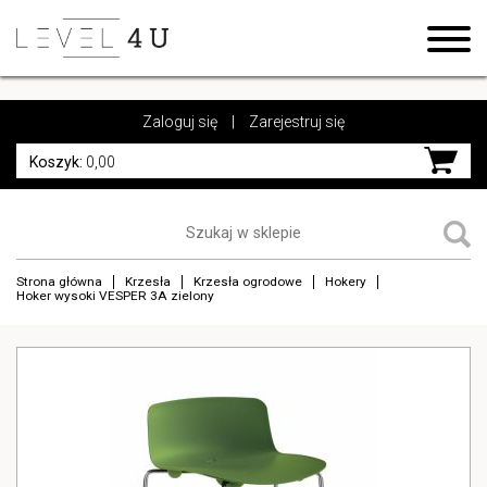
https://www.high-endrolex.com/17
https://www.high-endrolex.com/17
Zaloguj się
|
Zarejestruj się
Koszyk:
0,00
Strona główna
Krzesła
Krzesła ogrodowe
Hokery
Hoker wysoki VESPER 3A zielony