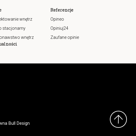
e
Referencje
ektowanie wnętrz
Opineo
p stacjonarny
Opiniuj24
onawstwo wnętrz
Zaufane opinie
ualności
wna Bull Design