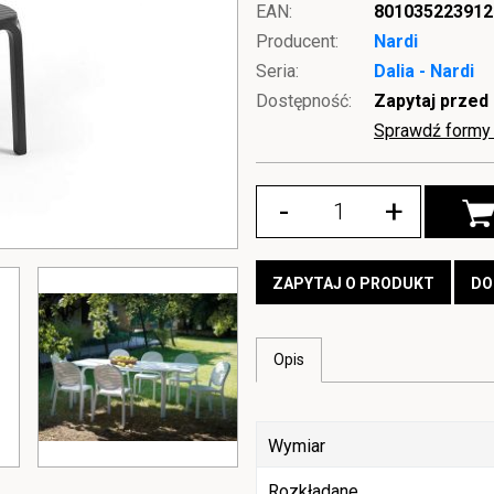
EAN:
801035223912
Producent:
Nardi
Seria:
Dalia - Nardi
Dostępność:
Zapytaj przed
Sprawdź formy 
-
+
ZAPYTAJ O PRODUKT
DO
Opis
Wymiar
Rozkładane