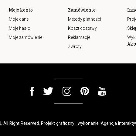
Moje konto
Zamówienie
Inn
Moje dane
Metody płatności
Proj
Moje hasło
Koszt dostawy
Skle
Moje zamówienie
Reklamacje
Wyk
Akt
Zwroty
 All Right Reserved. Projekt graficzny i wykonanie:
Agencja Interakty