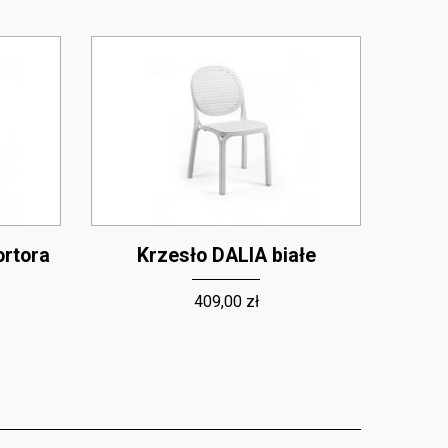
ortora
Krzesło DALIA białe
Kr
409,00 zł