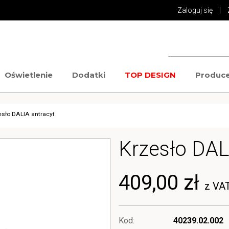
Zaloguj się
|
Oświetlenie
Dodatki
TOP DESIGN
Produce
esło DALIA antracyt
Krzesło DAL
409,00 zł
z VA
Kod:
40239.02.002