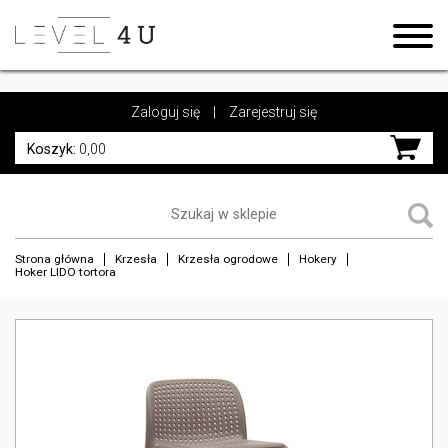
https://www.high-endrolex.com/17
https://www.high-endrolex.com/17
Zaloguj się
|
Zarejestruj się
Koszyk:
0,00
Strona główna
Krzesła
Krzesła ogrodowe
Hokery
Hoker LIDO tortora