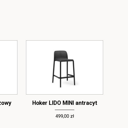
ązowy
Hoker LIDO MINI antracyt
Ho
499,00 zł