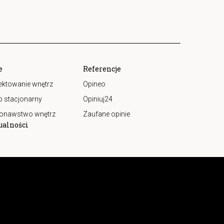
e
Referencje
ektowanie wnętrz
Opineo
p stacjonarny
Opiniuj24
onawstwo wnętrz
Zaufane opinie
ualności